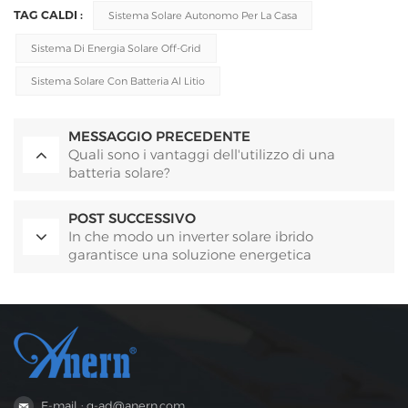
TAG CALDI :
Sistema Solare Autonomo Per La Casa
Sistema Di Energia Solare Off-Grid
Sistema Solare Con Batteria Al Litio
MESSAGGIO PRECEDENTE
Quali sono i vantaggi dell'utilizzo di una
batteria solare?
POST SUCCESSIVO
In che modo un inverter solare ibrido
garantisce una soluzione energetica
sostenibile ed ecologica per le aziende
agricole?
E-mail : g-ad@anern.com