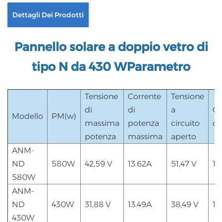
Dettagli Dei Prodotti
Pannello solare a doppio vetro di
tipo N da 430 W
Parametro
Tensione
Corrente
Tensione
di
di
a
Co
Modello
PM(w)
massima
potenza
circuito
co
potenza
massima
aperto
ANM-
ND
580W
42,59 V
13.62A
51,47 V
14
580W
ANM-
ND
430W
31,88 V
13.49A
38,49 V
14
430W