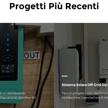
Progetti Più Recenti
Sistema Solare Off-Grid Da 10,2 KW Con Accumulo Di Energia A Strati Per
i un distributore
Tipo di progetto: Uso residenzi
figurazione specifica: 60
installazione: UgandaData di ins
60 inverter solari EVO da 6,2
Gennaio 2026Componenti del s
o di energia fotovoltaica per
Inverter off-grid MPPT serie EV