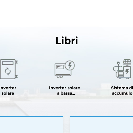
Libri
Inverter
Inverter solare
Sistema d
solare
a bassa
accumulo
frequenza
solare