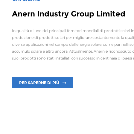
Anern Industry Group Limited
In qualità di uno dei principali fornitori mondiali di prodotti solari i
produzione di prodotti solari per migliorare costantemente la qualità
diverse applicazioni nel campo dell'energia solare, come pannelli solari
accumulo solare e altro ancora. Attualmente, Anern è riconosciuto c
suoi prodotti sono stati installati con successo in centinaia di paesi e
PER SAPERNE DI PIÙ