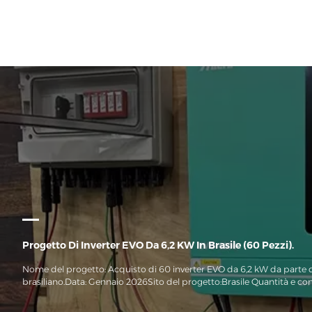
Progetto Di Inverter EVO Da 6,2 KW In Brasile (60 Pezzi).
Nome del progetto: Acquisto di 60 inverter EVO da 6,2 kW da parte d
brasiliano.Data: Gennaio 2026Sito del progetto:Brasile Quantità e con
inverter solari EVO da 6,2 kWDescrizione del progetto:Questo lotto di 
kW sarà spedito in Brasile per essere utilizzato in progetti di accumul