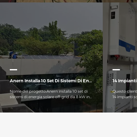
abitazioni rurali e piccole imprese. Questo inverter ibrido da 6,2 kW
è dotato di protezione intelligente contro le basse tensioni, ha una 
compatibilità, caratteristiche che lo rendono perfettamente adatto 
di famiglie e piccole imprese nelle aree del Brasile con reti elettriche i
Anern Installa 10 Set Di Sistemi Di Energia Solare Off-Grid Da 8 KW In Uganda
14 Impianti 
Nome del progetto:Anern installa 10 set di
Questo clien
sistemi di energia solare off-grid da 8 kW in
14 impianti so
UgandaData:Settembre 2021Tipo di
ricevimento d
progetto:Progetto commerciale di sistema
molto soddisf
di energia solare off-gridSito del
e dell'ottimo
progetto:Kampala, Uganda Quantità e
pannelli solari,
configurazione specifica:Un sistema
accessori son
completo di energia solare off-grid
funzionament
comprende 15 pannelli solari policristallini, 1
più elevati st