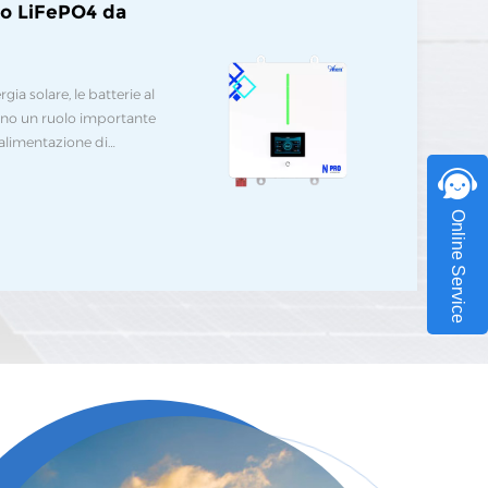
tio LiFePO4 da
gia solare, le batterie al
lgono un ruolo importante
'alimentazione di
e dell'ambiente.Anern
n modulare, dimensioni
y LCD che mostra vari
Online Service
ella batteria e
ore in base allo stato di
per il monitoraggio in
to della macchina;
allelo, acquisizione
za intervento manuale;
litio di grado A, lunga
i; sistema di gestione
ità di sovracorrente
 principalmente in
 la casa.