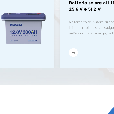
Batteria solare al li
25,6 V e 51,2 V
Nell'ambito dei sistemi di ener
litio per impianti solari svo
nell'accumulo di energia, nell
emergenza e nella protezion
batteria al litio solare desig
ridotte, peso leggero; displa
parametri di funzionamento d
indicatore LED che cambia col
funzionamento della batteria 
tempo reale del funzionamen
supporta più macchine in par
automatica dell'indirizzo sen
utilizza una nuova batteria al 
durata di servizio oltre 8 ann
della batteria BMS, con capac
continua di 200 A, utilizzato
soluzioni di energia solare per