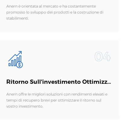
Anern è orientata al mercato e ha costantemente
promosso lo sviluppo dei prodotti e la costruzione di
stabilimenti.
04
Ritorno Sull'investimento Ottimizzato
Anern offre le migliori soluzioni con rendimenti elevati e
tempi di recupero brevi per ottimizzare il ritorno sul
vostro investimento.