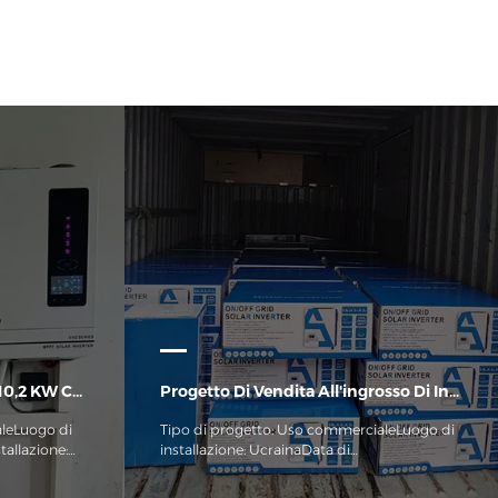
 Uso Domestico In Uganda
Progetto Di Vendita All'ingrosso Di Inverter Solari In Ucraina
aleLuogo di
Tipo di progetto: Uso commercialeLuogo di
tallazione:
installazione: UcrainaData di
istema:
installazione:Dicembre 2022Componenti del
O da 10,2 kW +
sistema: Progetto di vendita all'ingrosso di