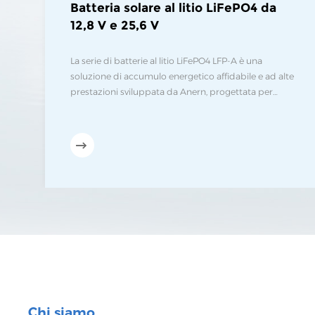
Batteria solare al litio LiFePO4 da
12,8 V e 25,6 V
La serie di batterie al litio LiFePO4 LFP-A è una
soluzione di accumulo energetico affidabile e ad alte
prestazioni sviluppata da Anern, progettata per
offrire sicurezza eccezionale, lunga durata e
prestazioni stabili in diversi scenari di alimentazione.
La serie offre diverse specifiche con capacità di
accumulo energetico che vanno da 1280 Wh a 3840
Wh, per soddisfare le diverse esigenze energetiche di
utenti residenziali, commerciali e industriali.
Chi siamo