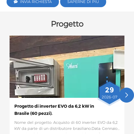
INVIA RICHIESTA
SAPERNE DI PIÙ
Progetto
29
2026-07
Progetto di inverter EVO da 6,2 kW in
Brasile (60 pezzi).
Nome del progetto: Acquisto di 60 inverter EVO da 6,2
kW da parte di un distributore brasiliano.Data: Gennaio